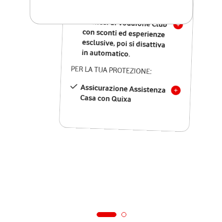
SOLO SE ATTIVI ONLINE:
12 mesi di Vodafone Club
con sconti ed esperienze
esclusive, poi si disattiva
in automatico.
PER LA TUA PROTEZIONE:
Assicurazione Assistenza
Casa con Quixa