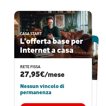
CASA START
ESCLUSIVA ONLINE
L’offerta base per
Internet a casa
CASA PRO
Internet veloce e
RETE FISSA
vantaggi speciali
27,95€
/mese
Nessun vincolo di
RETE FISSA + VODAFONE CLUB
29,95€
/mese
permanenza
Nessun vincolo di
permanenza