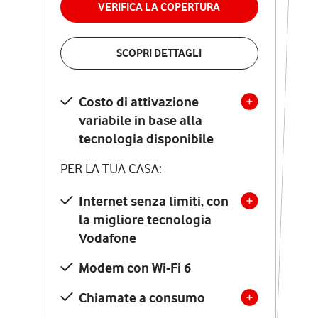
VERIFICA LA COPERTURA
VERIFICA LA COPERTURA
SCOPRI DETTAGLI
SCOPRI DETTAGLI
Costo di attivazione
Costo di attivazione
variabile in base alla
variabile in base alla
tecnologia disponibile
tecnologia disponibile
PER LA TUA CASA:
PER LA TUA CASA:
Internet senza limiti, con
la migliore tecnologia
Internet senza limiti, con
la migliore tecnologia
Vodafone
Vodafone
Modem Seven con Wi-Fi 7
Modem con Wi-Fi 6
Chiamate illimitate verso
numeri fissi e mobili
Chiamate a consumo
nazionali