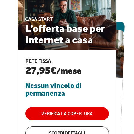
CASA START
ESCLUSIVA ONLINE
L’offerta base per
Internet a casa
CASA PRO
Internet veloce e
RETE FISSA
vantaggi speciali
27,95€
/mese
Nessun vincolo di
RETE FISSA + VODAFONE CLUB
29,95€
/mese
permanenza
Nessun vincolo di
permanenza
VERIFICA LA COPERTURA
VERIFICA LA COPERTURA
SCOPRI DETTAGLI