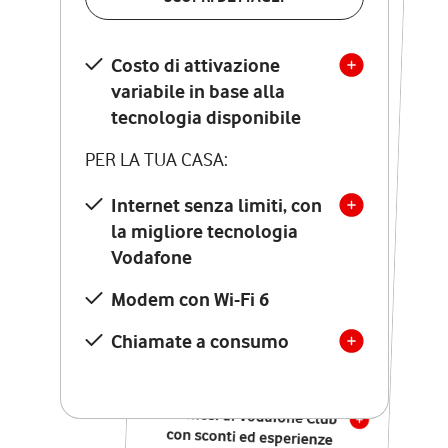
SCOPRI DETTAGLI
Costo di attivazione
Costo di attivazione
variabile in base alla
variabile in base alla
tecnologia disponibile
tecnologia disponibile
PER LA TUA CASA:
PER LA TUA CASA:
Internet senza limiti, con
la migliore tecnologia
Internet senza limiti, con
la migliore tecnologia
Vodafone
Vodafone
Modem Seven con Wi-Fi 7
Modem con Wi-Fi 6
Chiamate illimitate verso
numeri fissi e mobili
Chiamate a consumo
nazionali
SOLO SE ATTIVI ONLINE:
12 mesi di Vodafone Club
con sconti ed esperienze
esclusive, poi si disattiva