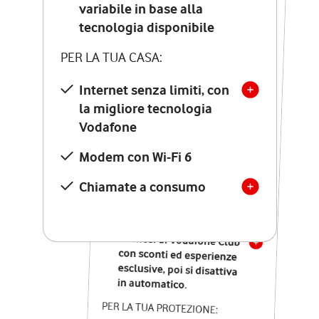
Costo di attivazione
variabile in base alla
variabile in base alla
tecnologia disponibile
tecnologia disponibile
PER LA TUA CASA:
PER LA TUA CASA:
Internet senza limiti, con
la migliore tecnologia
Internet senza limiti, con
la migliore tecnologia
Vodafone
Vodafone
Modem Seven con Wi-Fi 7
Modem con Wi-Fi 6
Chiamate illimitate verso
numeri fissi e mobili
Chiamate a consumo
nazionali
SOLO SE ATTIVI ONLINE:
12 mesi di Vodafone Club
con sconti ed esperienze
esclusive, poi si disattiva
in automatico.
PER LA TUA PROTEZIONE: