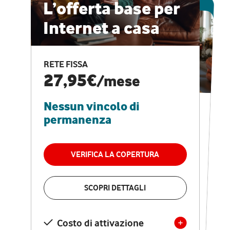
ESCLUSIVA ONLINE
L’offerta base per
Internet a casa
CASA PRO
Internet veloce e
RETE FISSA
vantaggi speciali
27,95€
/mese
Nessun vincolo di
RETE FISSA + VODAFONE CLUB
29,95€
/mese
permanenza
Nessun vincolo di
permanenza
VERIFICA LA COPERTURA
VERIFICA LA COPERTURA
SCOPRI DETTAGLI
SCOPRI DETTAGLI
Costo di attivazione