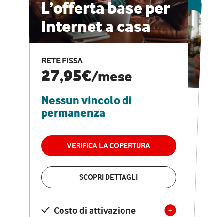
ESCLUSIVA ONLINE
L’offerta base per
Internet a casa
CASA PRO
Internet veloce e
RETE FISSA
vantaggi speciali
27,95€
/mese
Nessun vincolo di
RETE FISSA + VODAFONE CLUB
29,95€
/mese
permanenza
Nessun vincolo di
permanenza
VERIFICA LA COPERTURA
VERIFICA LA COPERTURA
SCOPRI DETTAGLI
SCOPRI DETTAGLI
Costo di attivazione