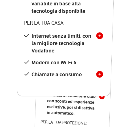
Costo di attivazione
variabile in base alla
variabile in base alla
tecnologia disponibile
tecnologia disponibile
PER LA TUA CASA:
PER LA TUA CASA:
Internet senza limiti, con
la migliore tecnologia
Internet senza limiti, con
la migliore tecnologia
Vodafone
Vodafone
Modem Seven con Wi-Fi 7
Modem con Wi-Fi 6
Chiamate illimitate verso
numeri fissi e mobili
Chiamate a consumo
nazionali
SOLO SE ATTIVI ONLINE:
12 mesi di Vodafone Club
con sconti ed esperienze
esclusive, poi si disattiva
in automatico.
PER LA TUA PROTEZIONE: