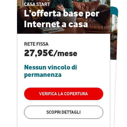
CASA START
ESCLUSIVA ONLINE
L’offerta base per
Internet a casa
CASA PRO
Internet veloce e
RETE FISSA
vantaggi speciali
27,95€
/mese
Nessun vincolo di
RETE FISSA + VODAFONE CLUB
29,95€
/mese
permanenza
Nessun vincolo di
permanenza
VERIFICA LA COPERTURA
VERIFICA LA COPERTURA
SCOPRI DETTAGLI
SCOPRI DETTAGLI