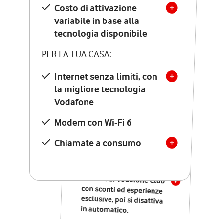
Costo di attivazione
Costo di attivazione
variabile in base alla
variabile in base alla
tecnologia disponibile
tecnologia disponibile
PER LA TUA CASA:
PER LA TUA CASA:
Internet senza limiti, con
la migliore tecnologia
Internet senza limiti, con
la migliore tecnologia
Vodafone
Vodafone
Modem Seven con Wi-Fi 7
Modem con Wi-Fi 6
Chiamate illimitate verso
numeri fissi e mobili
Chiamate a consumo
nazionali
SOLO SE ATTIVI ONLINE:
12 mesi di Vodafone Club
con sconti ed esperienze
esclusive, poi si disattiva
in automatico.