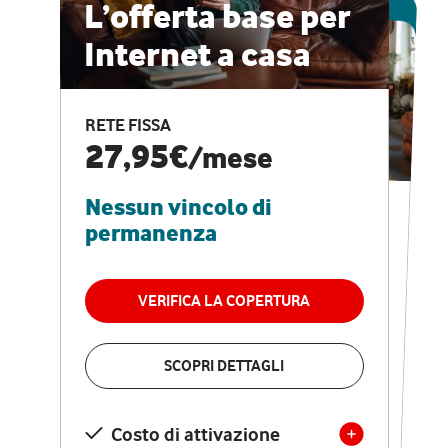
ESCLUSIVA ONLINE
L’offerta base per
Internet a casa
CASA PRO
Internet veloce e
RETE FISSA
vantaggi speciali
27,95€
/mese
Nessun vincolo di
RETE FISSA + VODAFONE CLUB
29,95€
/mese
permanenza
Nessun vincolo di
permanenza
VERIFICA LA COPERTURA
VERIFICA LA COPERTURA
SCOPRI DETTAGLI
SCOPRI DETTAGLI
Costo di attivazione