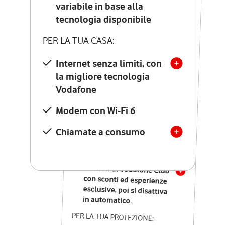
Costo di attivazione
variabile in base alla
variabile in base alla
tecnologia disponibile
tecnologia disponibile
PER LA TUA CASA:
PER LA TUA CASA:
Internet senza limiti, con
la migliore tecnologia
Internet senza limiti, con
la migliore tecnologia
Vodafone
Vodafone
Modem Seven con Wi-Fi 7
Modem con Wi-Fi 6
Chiamate illimitate verso
numeri fissi e mobili
Chiamate a consumo
nazionali
SOLO SE ATTIVI ONLINE:
12 mesi di Vodafone Club
con sconti ed esperienze
esclusive, poi si disattiva
in automatico.
PER LA TUA PROTEZIONE: