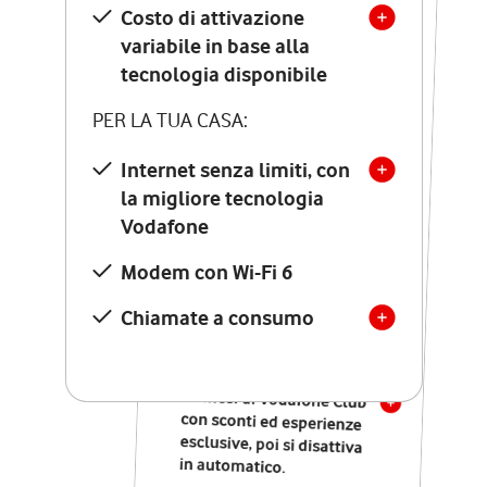
Costo di attivazione
Costo di attivazione
variabile in base alla
variabile in base alla
tecnologia disponibile
tecnologia disponibile
PER LA TUA CASA:
PER LA TUA CASA:
Internet senza limiti, con
la migliore tecnologia
Internet senza limiti, con
la migliore tecnologia
Vodafone
Vodafone
Modem Seven con Wi-Fi 7
Modem con Wi-Fi 6
Chiamate illimitate verso
numeri fissi e mobili
Chiamate a consumo
nazionali
SOLO SE ATTIVI ONLINE:
12 mesi di Vodafone Club
con sconti ed esperienze
esclusive, poi si disattiva
in automatico.