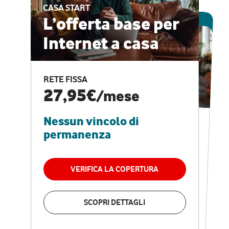
CASA START
ESCLUSIVA ONLINE
L’offerta base per
Internet a casa
CASA PRO
Internet veloce e
RETE FISSA
vantaggi speciali
27,95€
/mese
Nessun vincolo di
RETE FISSA + VODAFONE CLUB
29,95€
/mese
permanenza
Nessun vincolo di
permanenza
VERIFICA LA COPERTURA
VERIFICA LA COPERTURA
SCOPRI DETTAGLI
SCOPRI DETTAGLI