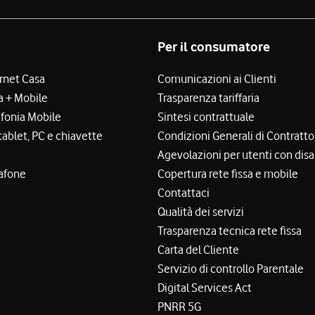
Per il consumatore
ernet Casa
Comunicazioni ai Clienti
a + Mobile
Trasparenza tariffaria
efonia Mobile
Sintesi contrattuale
tablet, PC e chiavette
Condizioni Generali di Contratto
Agevolazioni per utenti con disa
afone
Copertura rete fissa e mobile
Contattaci
Qualità dei servizi
Trasparenza tecnica rete fissa
Carta del Cliente
Servizio di controllo Parentale
Digital Services Act
PNRR 5G