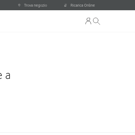
Trova negozio
Ricarica Online
e a