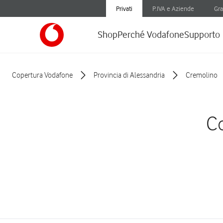
Privati
P.IVA e Aziende
Gra
Shop
Perché Vodafone
Supporto
Copertura Vodafone
Provincia di Alessandria
Cremolino
Co