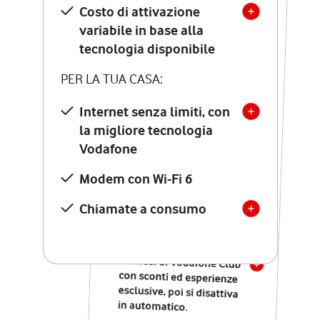
Costo di attivazione
Costo di attivazione
variabile in base alla
variabile in base alla
tecnologia disponibile
tecnologia disponibile
PER LA TUA CASA:
PER LA TUA CASA:
Internet senza limiti, con
la migliore tecnologia
Internet senza limiti, con
la migliore tecnologia
Vodafone
Vodafone
Modem Seven con Wi-Fi 7
Modem con Wi-Fi 6
Chiamate illimitate verso
numeri fissi e mobili
Chiamate a consumo
nazionali
SOLO SE ATTIVI ONLINE:
12 mesi di Vodafone Club
con sconti ed esperienze
esclusive, poi si disattiva
in automatico.