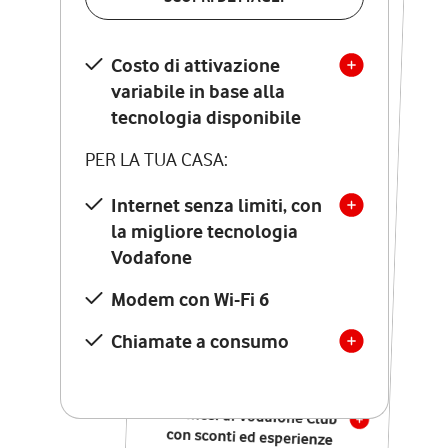
SCOPRI DETTAGLI
Costo di attivazione
Costo di attivazione
variabile in base alla
variabile in base alla
tecnologia disponibile
tecnologia disponibile
PER LA TUA CASA:
PER LA TUA CASA:
Internet senza limiti, con
la migliore tecnologia
Internet senza limiti, con
la migliore tecnologia
Vodafone
Vodafone
Modem Seven con Wi-Fi 7
Modem con Wi-Fi 6
Chiamate illimitate verso
numeri fissi e mobili
Chiamate a consumo
nazionali
SOLO SE ATTIVI ONLINE:
12 mesi di Vodafone Club
con sconti ed esperienze
esclusive, poi si disattiva