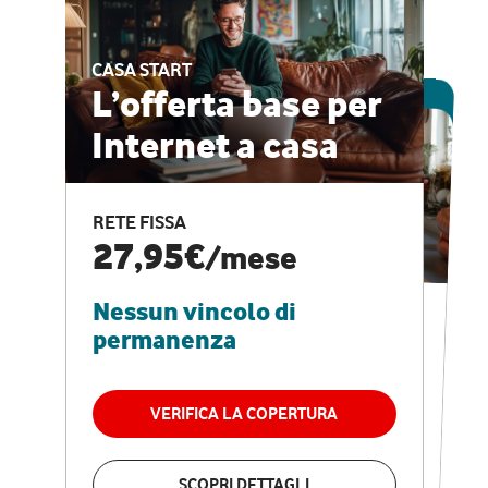
CASA START
ESCLUSIVA ONLINE
L’offerta base per
Internet a casa
CASA PRO
Internet veloce e
RETE FISSA
vantaggi speciali
27,95€
/mese
Nessun vincolo di
RETE FISSA + VODAFONE CLUB
29,95€
/mese
permanenza
Nessun vincolo di
permanenza
VERIFICA LA COPERTURA
VERIFICA LA COPERTURA
SCOPRI DETTAGLI