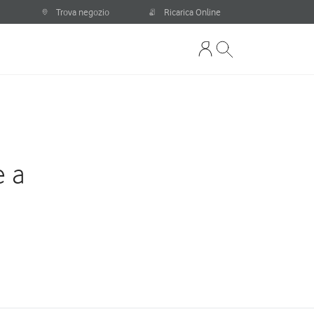
Trova negozio
Ricarica Online
e a