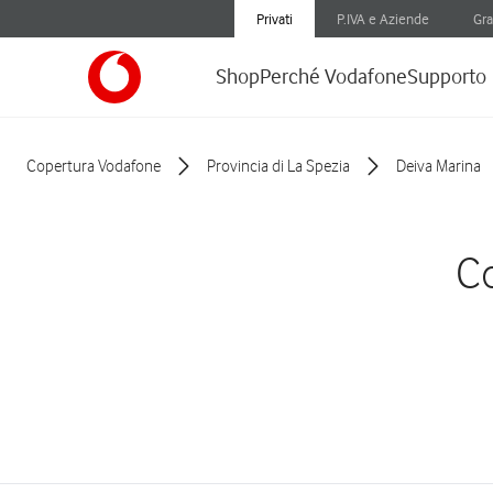
Privati
P.IVA e Aziende
Gra
Shop
Perché Vodafone
Supporto
Copertura Vodafone
Provincia di La Spezia
Deiva Marina
Co