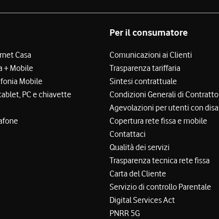
Per il consumatore
ernet Casa
Comunicazioni ai Clienti
a + Mobile
Trasparenza tariffaria
efonia Mobile
Sintesi contrattuale
tablet, PC e chiavette
Condizioni Generali di Contratto
Agevolazioni per utenti con disa
afone
Copertura rete fissa e mobile
Contattaci
Qualità dei servizi
Trasparenza tecnica rete fissa
Carta del Cliente
Servizio di controllo Parentale
Digital Services Act
PNRR 5G