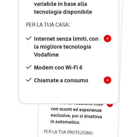
Costo di attivazione
variabile in base alla
variabile in base alla
tecnologia disponibile
tecnologia disponibile
PER LA TUA CASA:
PER LA TUA CASA:
Internet senza limiti, con
la migliore tecnologia
Internet senza limiti, con
la migliore tecnologia
Vodafone
Vodafone
Modem Seven con Wi-Fi 7
Modem con Wi-Fi 6
Chiamate illimitate verso
numeri fissi e mobili
Chiamate a consumo
nazionali
SOLO SE ATTIVI ONLINE:
12 mesi di Vodafone Club
con sconti ed esperienze
esclusive, poi si disattiva
in automatico.
PER LA TUA PROTEZIONE: