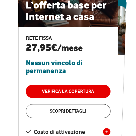
ESCLUSIVA ONLINE
L’offerta base per
Internet a casa
CASA PRO
Internet veloce e
RETE FISSA
vantaggi speciali
27,95€
/mese
Nessun vincolo di
RETE FISSA + VODAFONE CLUB
29,95€
/mese
permanenza
Nessun vincolo di
permanenza
VERIFICA LA COPERTURA
VERIFICA LA COPERTURA
SCOPRI DETTAGLI
SCOPRI DETTAGLI
Costo di attivazione