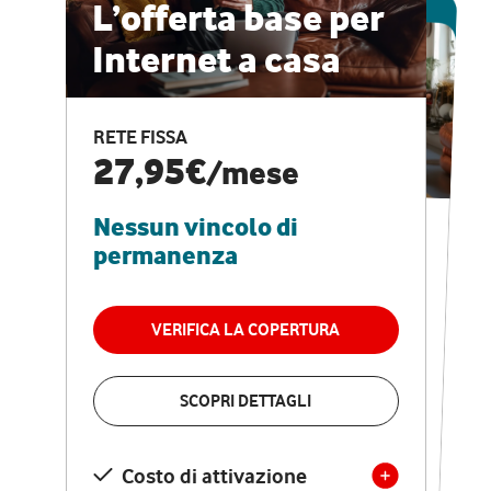
ESCLUSIVA ONLINE
L’offerta base per
Internet a casa
CASA PRO
Internet veloce e
RETE FISSA
vantaggi speciali
27,95€
/mese
Nessun vincolo di
RETE FISSA + VODAFONE CLUB
29,95€
/mese
permanenza
Nessun vincolo di
permanenza
VERIFICA LA COPERTURA
VERIFICA LA COPERTURA
SCOPRI DETTAGLI
SCOPRI DETTAGLI
Costo di attivazione