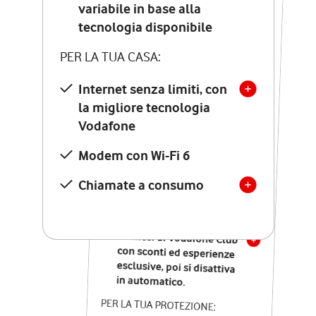
Costo di attivazione
variabile in base alla
variabile in base alla
tecnologia disponibile
tecnologia disponibile
PER LA TUA CASA:
PER LA TUA CASA:
Internet senza limiti, con
la migliore tecnologia
Internet senza limiti, con
la migliore tecnologia
Vodafone
Vodafone
Modem Seven con Wi-Fi 7
Modem con Wi-Fi 6
Chiamate illimitate verso
numeri fissi e mobili
Chiamate a consumo
nazionali
SOLO SE ATTIVI ONLINE:
12 mesi di Vodafone Club
con sconti ed esperienze
esclusive, poi si disattiva
in automatico.
PER LA TUA PROTEZIONE: