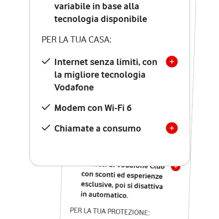
Costo di attivazione
variabile in base alla
variabile in base alla
tecnologia disponibile
tecnologia disponibile
PER LA TUA CASA:
PER LA TUA CASA:
Internet senza limiti, con
la migliore tecnologia
Internet senza limiti, con
la migliore tecnologia
Vodafone
Vodafone
Modem Seven con Wi-Fi 7
Modem con Wi-Fi 6
Chiamate illimitate verso
numeri fissi e mobili
Chiamate a consumo
nazionali
SOLO SE ATTIVI ONLINE:
12 mesi di Vodafone Club
con sconti ed esperienze
esclusive, poi si disattiva
in automatico.
PER LA TUA PROTEZIONE: