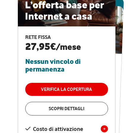
ESCLUSIVA ONLINE
L’offerta base per
Internet a casa
CASA PRO
Internet veloce e
RETE FISSA
vantaggi speciali
27,95€
/mese
Nessun vincolo di
RETE FISSA + VODAFONE CLUB
29,95€
/mese
permanenza
Nessun vincolo di
permanenza
VERIFICA LA COPERTURA
VERIFICA LA COPERTURA
SCOPRI DETTAGLI
SCOPRI DETTAGLI
Costo di attivazione