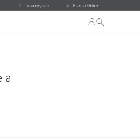
Trova negozio
Ricarica Online
e a