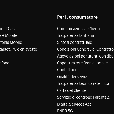
Per il consumatore
ernet Casa
Comunicazioni ai Clienti
a + Mobile
Trasparenza tariffaria
efonia Mobile
Sintesi contrattuale
tablet, PC e chiavette
Condizioni Generali di Contratto
Agevolazioni per utenti con disa
afone
Copertura rete fissa e mobile
Contattaci
Qualità dei servizi
Trasparenza tecnica rete fissa
Carta del Cliente
Servizio di controllo Parentale
Digital Services Act
PNRR 5G