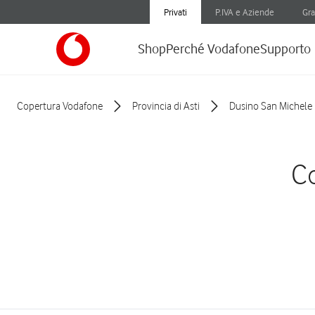
Privati
P.IVA e Aziende
Gra
Shop
Perché Vodafone
Supporto
Copertura Vodafone
Provincia di Asti
Dusino San Michele
Co