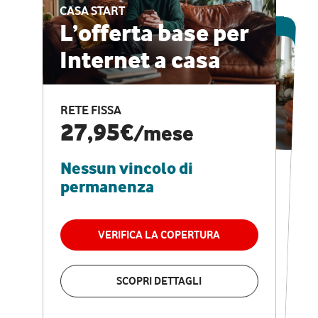
CASA START
ESCLUSIVA ONLINE
L’offerta base per
Internet a casa
CASA PRO
Internet veloce e
RETE FISSA
vantaggi speciali
27,95€
/mese
Nessun vincolo di
RETE FISSA + VODAFONE CLUB
29,95€
/mese
permanenza
Nessun vincolo di
permanenza
VERIFICA LA COPERTURA
VERIFICA LA COPERTURA
SCOPRI DETTAGLI
SCOPRI DETTAGLI