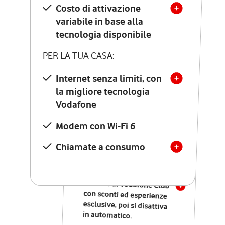
Costo di attivazione
Costo di attivazione
variabile in base alla
variabile in base alla
tecnologia disponibile
tecnologia disponibile
PER LA TUA CASA:
PER LA TUA CASA:
Internet senza limiti, con
la migliore tecnologia
Internet senza limiti, con
la migliore tecnologia
Vodafone
Vodafone
Modem Seven con Wi-Fi 7
Modem con Wi-Fi 6
Chiamate illimitate verso
numeri fissi e mobili
Chiamate a consumo
nazionali
SOLO SE ATTIVI ONLINE:
12 mesi di Vodafone Club
con sconti ed esperienze
esclusive, poi si disattiva
in automatico.