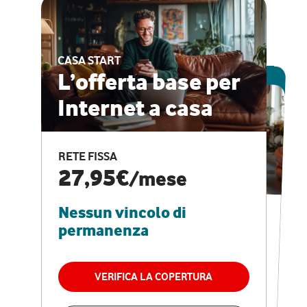
CASA START
ESCLUSIVA ONLINE
L’offerta base per
Internet a casa
CASA PRO
Internet veloce e
RETE FISSA
vantaggi speciali
27,95€
/mese
Nessun vincolo di
RETE FISSA + VODAFONE CLUB
29,95€
/mese
permanenza
Nessun vincolo di
permanenza
VERIFICA LA COPERTURA