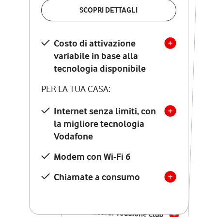
VERIFICA LA COPERTURA
SCOPRI DETTAGLI
SCOPRI DETTAGLI
Costo di attivazione
Costo di attivazione
variabile in base alla
variabile in base alla
tecnologia disponibile
tecnologia disponibile
PER LA TUA CASA:
PER LA TUA CASA:
Internet senza limiti, con
la migliore tecnologia
Internet senza limiti, con
la migliore tecnologia
Vodafone
Vodafone
Modem Seven con Wi-Fi 7
Modem con Wi-Fi 6
Chiamate illimitate verso
numeri fissi e mobili
Chiamate a consumo
nazionali
SOLO SE ATTIVI ONLINE:
12 mesi di Vodafone Club
con sconti ed esperienze
esclusive, poi si disattiva