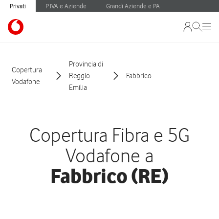
Privati
P.IVA e Aziende
Grandi Aziende e PA
Provincia di
Copertura
Reggio
Fabbrico
Vodafone
Emilia
Copertura Fibra e 5G
Vodafone a
Fabbrico (RE)