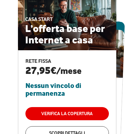
CASA START
ESCLUSIVA ONLINE
L’offerta base per
Internet a casa
CASA PRO
Internet veloce e
RETE FISSA
vantaggi speciali
27,95€
/mese
Nessun vincolo di
RETE FISSA + VODAFONE CLUB
29,95€
/mese
permanenza
Nessun vincolo di
permanenza
VERIFICA LA COPERTURA
VERIFICA LA COPERTURA
SCOPRI DETTAGLI