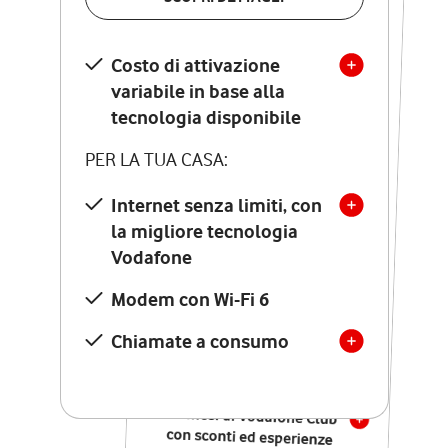
SCOPRI DETTAGLI
Costo di attivazione
Costo di attivazione
variabile in base alla
variabile in base alla
tecnologia disponibile
tecnologia disponibile
PER LA TUA CASA:
PER LA TUA CASA:
Internet senza limiti, con
la migliore tecnologia
Internet senza limiti, con
la migliore tecnologia
Vodafone
Vodafone
Modem Seven con Wi-Fi 7
Modem con Wi-Fi 6
Chiamate illimitate verso
numeri fissi e mobili
Chiamate a consumo
nazionali
SOLO SE ATTIVI ONLINE:
12 mesi di Vodafone Club
con sconti ed esperienze
esclusive, poi si disattiva