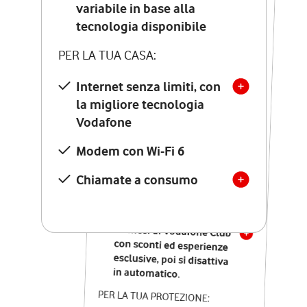
Costo di attivazione
variabile in base alla
variabile in base alla
tecnologia disponibile
tecnologia disponibile
PER LA TUA CASA:
PER LA TUA CASA:
Internet senza limiti, con
la migliore tecnologia
Internet senza limiti, con
la migliore tecnologia
Vodafone
Vodafone
Modem Seven con Wi-Fi 7
Modem con Wi-Fi 6
Chiamate illimitate verso
numeri fissi e mobili
Chiamate a consumo
nazionali
SOLO SE ATTIVI ONLINE:
12 mesi di Vodafone Club
con sconti ed esperienze
esclusive, poi si disattiva
in automatico.
PER LA TUA PROTEZIONE: