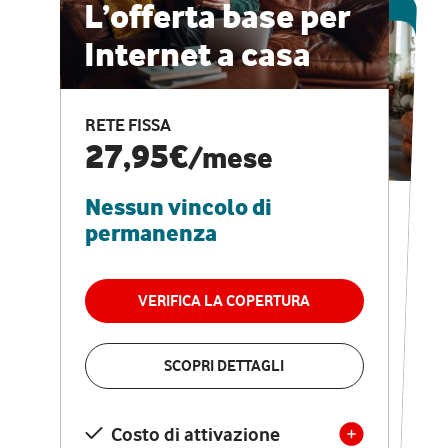
ESCLUSIVA ONLINE
L’offerta base per
Internet a casa
CASA PRO
Internet veloce e
RETE FISSA
vantaggi speciali
27,95€
/mese
Nessun vincolo di
RETE FISSA + VODAFONE CLUB
29,95€
/mese
permanenza
Nessun vincolo di
permanenza
VERIFICA LA COPERTURA
VERIFICA LA COPERTURA
SCOPRI DETTAGLI
SCOPRI DETTAGLI
Costo di attivazione