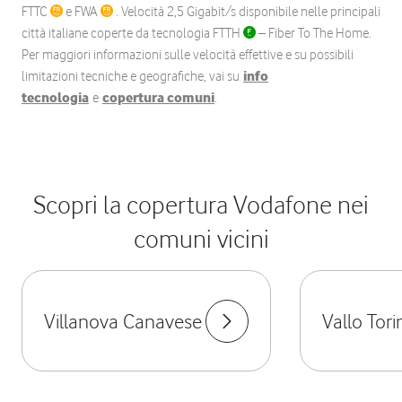
FTTC
e FWA
. Velocità 2,5 Gigabit/s disponibile nelle principali
città italiane coperte da tecnologia FTTH
– Fiber To The Home.
Per maggiori informazioni sulle velocità effettive e su possibili
limitazioni tecniche e geografiche, vai su
info
tecnologia
e
copertura comuni
.
Scopri la copertura Vodafone nei
comuni vicini
Villanova Canavese
Vallo Tori