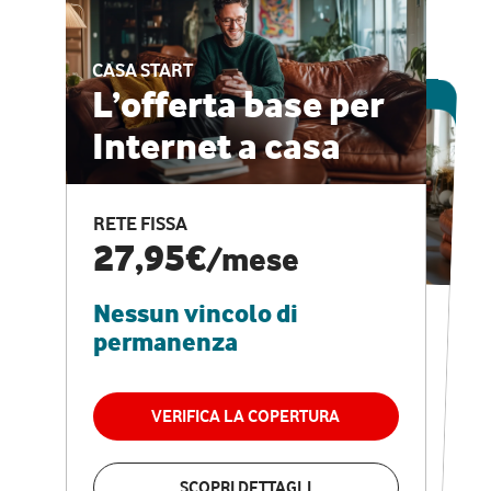
CASA START
ESCLUSIVA ONLINE
L’offerta base per
Internet a casa
CASA PRO
Internet veloce e
RETE FISSA
vantaggi speciali
27,95€
/mese
Nessun vincolo di
RETE FISSA + VODAFONE CLUB
29,95€
/mese
permanenza
Nessun vincolo di
permanenza
VERIFICA LA COPERTURA
VERIFICA LA COPERTURA
SCOPRI DETTAGLI