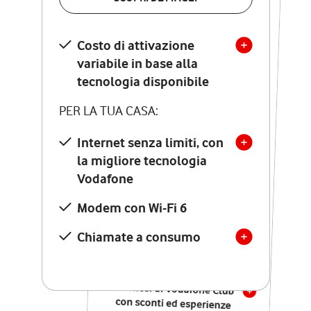
SCOPRI DETTAGLI
Costo di attivazione
Costo di attivazione
variabile in base alla
variabile in base alla
tecnologia disponibile
tecnologia disponibile
PER LA TUA CASA:
PER LA TUA CASA:
Internet senza limiti, con
la migliore tecnologia
Internet senza limiti, con
la migliore tecnologia
Vodafone
Vodafone
Modem Seven con Wi-Fi 7
Modem con Wi-Fi 6
Chiamate illimitate verso
numeri fissi e mobili
Chiamate a consumo
nazionali
SOLO SE ATTIVI ONLINE:
12 mesi di Vodafone Club
con sconti ed esperienze
esclusive, poi si disattiva