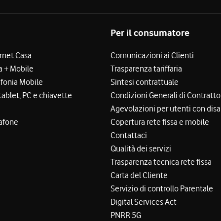
Per il consumatore
ernet Casa
Comunicazioni ai Clienti
a + Mobile
Trasparenza tariffaria
efonia Mobile
Sintesi contrattuale
tablet, PC e chiavette
Condizioni Generali di Contratto
Agevolazioni per utenti con disa
afone
Copertura rete fissa e mobile
Contattaci
Qualità dei servizi
Trasparenza tecnica rete fissa
Carta del Cliente
Servizio di controllo Parentale
Digital Services Act
PNRR 5G