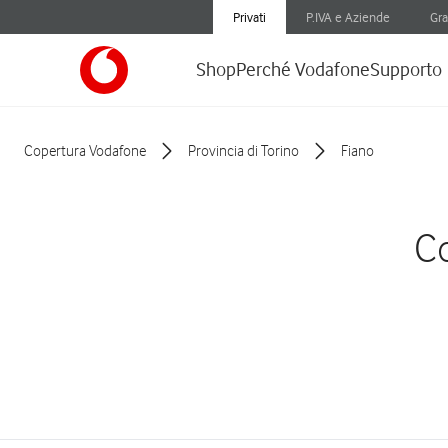
Privati
P.IVA e Aziende
Gra
Shop
Perché Vodafone
Supporto
Copertura Vodafone
Provincia di Torino
Fiano
Co