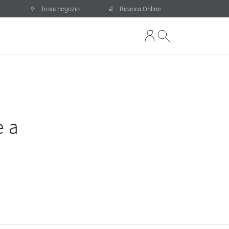
Trova negozio
Ricarica Online
e a