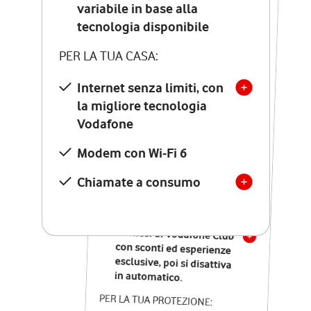
Costo di attivazione
variabile in base alla
variabile in base alla
tecnologia disponibile
tecnologia disponibile
PER LA TUA CASA:
PER LA TUA CASA:
Internet senza limiti, con
la migliore tecnologia
Internet senza limiti, con
la migliore tecnologia
Vodafone
Vodafone
Modem Seven con Wi-Fi 7
Modem con Wi-Fi 6
Chiamate illimitate verso
numeri fissi e mobili
Chiamate a consumo
nazionali
SOLO SE ATTIVI ONLINE:
12 mesi di Vodafone Club
con sconti ed esperienze
esclusive, poi si disattiva
in automatico.
PER LA TUA PROTEZIONE: