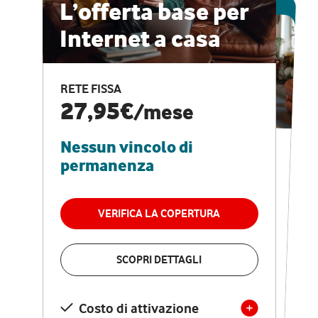
ESCLUSIVA ONLINE
L’offerta base per
Internet a casa
CASA PRO
Internet veloce e
RETE FISSA
vantaggi speciali
27,95€
/mese
Nessun vincolo di
RETE FISSA + VODAFONE CLUB
29,95€
/mese
permanenza
Nessun vincolo di
permanenza
VERIFICA LA COPERTURA
VERIFICA LA COPERTURA
SCOPRI DETTAGLI
SCOPRI DETTAGLI
Costo di attivazione