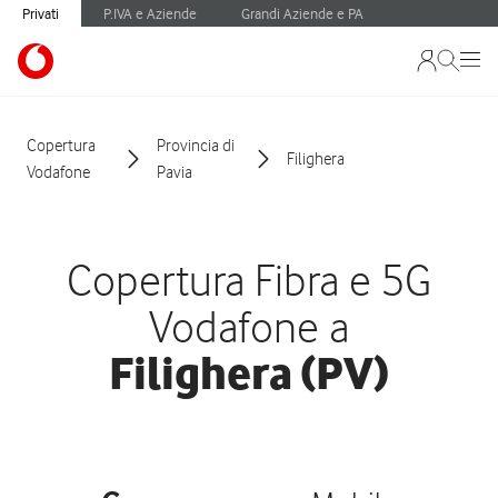
Privati
P.IVA e Aziende
Grandi Aziende e PA
Copertura
Provincia di
Filighera
Vodafone
Pavia
Copertura Fibra e 5G
Vodafone a
Filighera (PV)