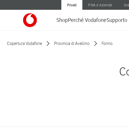
Privati
P.IVA e Aziende
Gra
Shop
Perché Vodafone
Supporto
Copertura Vodafone
Provincia di Avellino
Forino
Co