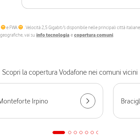
C
e FWA
. Velocità 2,5 Gigabit/s disponibile nelle principali città itali
e geografiche, vai su
info tecnologia
e
copertura comuni
.
Scopri la copertura Vodafone nei comuni vicini
Monteforte Irpino
Bracig