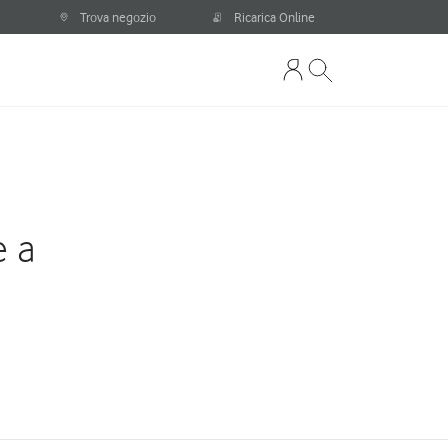
Trova negozio
Ricarica Online
e a