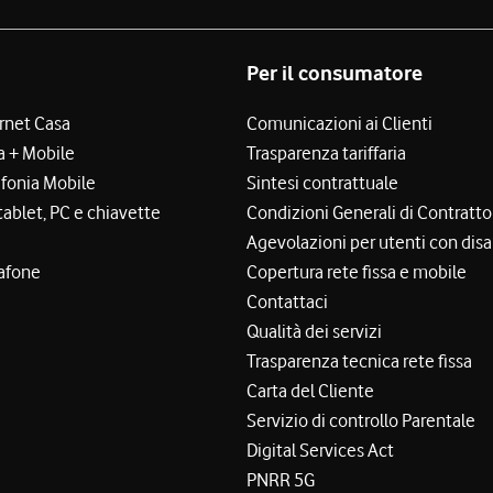
Per il consumatore
ernet Casa
Comunicazioni ai Clienti
a + Mobile
Trasparenza tariffaria
efonia Mobile
Sintesi contrattuale
tablet, PC e chiavette
Condizioni Generali di Contratto
Agevolazioni per utenti con disa
afone
Copertura rete fissa e mobile
Contattaci
Qualità dei servizi
Trasparenza tecnica rete fissa
Carta del Cliente
Servizio di controllo Parentale
Digital Services Act
PNRR 5G