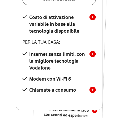
SCOPRI DETTAGLI
Costo di attivazione
Costo di attivazione
variabile in base alla
variabile in base alla
tecnologia disponibile
tecnologia disponibile
PER LA TUA CASA:
PER LA TUA CASA:
Internet senza limiti, con
la migliore tecnologia
Internet senza limiti, con
la migliore tecnologia
Vodafone
Vodafone
Modem Seven con Wi-Fi 7
Modem con Wi-Fi 6
Chiamate illimitate verso
numeri fissi e mobili
Chiamate a consumo
nazionali
SOLO SE ATTIVI ONLINE:
12 mesi di Vodafone Club
con sconti ed esperienze
esclusive, poi si disattiva