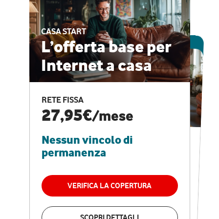
CASA START
ESCLUSIVA ONLINE
L’offerta base per
Internet a casa
CASA PRO
Internet veloce e
RETE FISSA
vantaggi speciali
27,95€
/mese
Nessun vincolo di
RETE FISSA + VODAFONE CLUB
29,95€
/mese
permanenza
Nessun vincolo di
permanenza
VERIFICA LA COPERTURA
VERIFICA LA COPERTURA
SCOPRI DETTAGLI