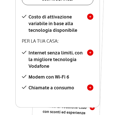
SCOPRI DETTAGLI
Costo di attivazione
Costo di attivazione
variabile in base alla
variabile in base alla
tecnologia disponibile
tecnologia disponibile
PER LA TUA CASA:
PER LA TUA CASA:
Internet senza limiti, con
la migliore tecnologia
Internet senza limiti, con
la migliore tecnologia
Vodafone
Vodafone
Modem Seven con Wi-Fi 7
Modem con Wi-Fi 6
Chiamate illimitate verso
numeri fissi e mobili
Chiamate a consumo
nazionali
SOLO SE ATTIVI ONLINE:
12 mesi di Vodafone Club
con sconti ed esperienze
esclusive, poi si disattiva