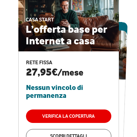
CASA START
ESCLUSIVA ONLINE
L’offerta base per
Internet a casa
CASA PRO
Internet veloce e
RETE FISSA
vantaggi speciali
27,95€
/mese
Nessun vincolo di
RETE FISSA + VODAFONE CLUB
29,95€
/mese
permanenza
Nessun vincolo di
permanenza
VERIFICA LA COPERTURA
VERIFICA LA COPERTURA
SCOPRI DETTAGLI