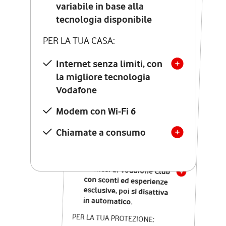
Costo di attivazione
variabile in base alla
variabile in base alla
tecnologia disponibile
tecnologia disponibile
PER LA TUA CASA:
PER LA TUA CASA:
Internet senza limiti, con
la migliore tecnologia
Internet senza limiti, con
la migliore tecnologia
Vodafone
Vodafone
Modem Seven con Wi-Fi 7
Modem con Wi-Fi 6
Chiamate illimitate verso
numeri fissi e mobili
Chiamate a consumo
nazionali
SOLO SE ATTIVI ONLINE:
12 mesi di Vodafone Club
con sconti ed esperienze
esclusive, poi si disattiva
in automatico.
PER LA TUA PROTEZIONE: