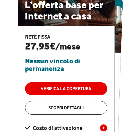
ESCLUSIVA ONLINE
L’offerta base per
Internet a casa
CASA PRO
Internet veloce e
RETE FISSA
vantaggi speciali
27,95€
/mese
Nessun vincolo di
RETE FISSA + VODAFONE CLUB
29,95€
/mese
permanenza
Nessun vincolo di
permanenza
VERIFICA LA COPERTURA
VERIFICA LA COPERTURA
SCOPRI DETTAGLI
SCOPRI DETTAGLI
Costo di attivazione