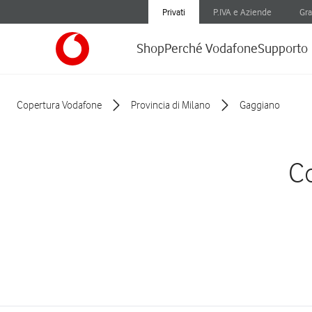
Privati
P.IVA e Aziende
Gra
Shop
Perché Vodafone
Supporto
Copertura Vodafone
Provincia di Milano
Gaggiano
Co