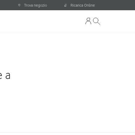
Trova negozio
Ricarica Online
e a