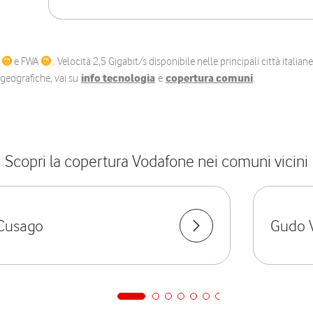
C
e FWA
. Velocità 2,5 Gigabit/s disponibile nelle principali città itali
e geografiche, vai su
info tecnologia
e
copertura comuni
.
Scopri la copertura Vodafone nei comuni vicini
Cusago
Gudo V