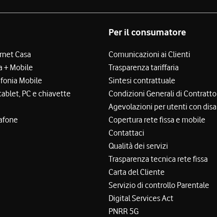
Per il consumatore
ernet Casa
Comunicazioni ai Clienti
a + Mobile
Trasparenza tariffaria
efonia Mobile
Sintesi contrattuale
tablet, PC e chiavette
Condizioni Generali di Contratto
Agevolazioni per utenti con disa
afone
Copertura rete fissa e mobile
Contattaci
Qualità dei servizi
Trasparenza tecnica rete fissa
Carta del Cliente
Servizio di controllo Parentale
Digital Services Act
PNRR 5G