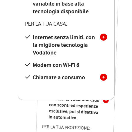
Costo di attivazione
variabile in base alla
variabile in base alla
tecnologia disponibile
tecnologia disponibile
PER LA TUA CASA:
PER LA TUA CASA:
Internet senza limiti, con
la migliore tecnologia
Internet senza limiti, con
la migliore tecnologia
Vodafone
Vodafone
Modem Seven con Wi-Fi 7
Modem con Wi-Fi 6
Chiamate illimitate verso
numeri fissi e mobili
Chiamate a consumo
nazionali
SOLO SE ATTIVI ONLINE:
12 mesi di Vodafone Club
con sconti ed esperienze
esclusive, poi si disattiva
in automatico.
PER LA TUA PROTEZIONE: