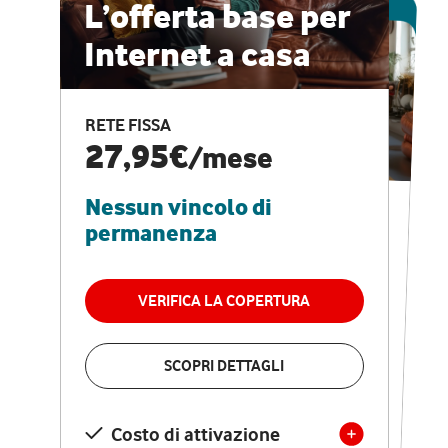
ESCLUSIVA ONLINE
L’offerta base per
Internet a casa
CASA PRO
Internet veloce e
RETE FISSA
vantaggi speciali
27,95€
/mese
Nessun vincolo di
RETE FISSA + VODAFONE CLUB
29,95€
/mese
permanenza
Nessun vincolo di
permanenza
VERIFICA LA COPERTURA
VERIFICA LA COPERTURA
SCOPRI DETTAGLI
SCOPRI DETTAGLI
Costo di attivazione