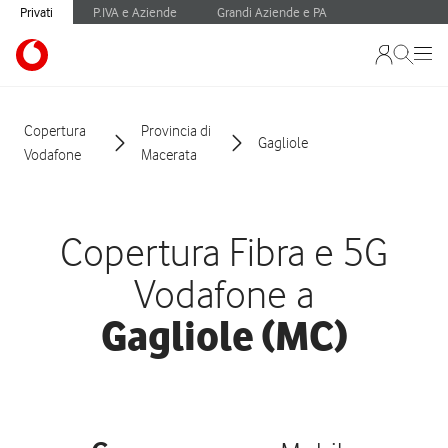
Privati
P.IVA e Aziende
Grandi Aziende e PA
Copertura
Provincia di
Gagliole
Vodafone
Macerata
Copertura Fibra e 5G
Vodafone a
Gagliole (MC)