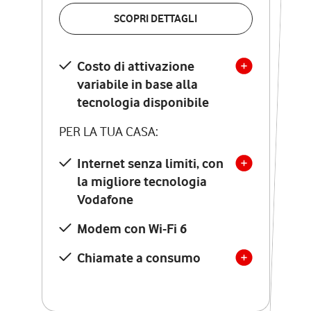
VERIFICA LA COPERTURA
SCOPRI DETTAGLI
SCOPRI DETTAGLI
Costo di attivazione
Costo di attivazione
variabile in base alla
variabile in base alla
tecnologia disponibile
tecnologia disponibile
PER LA TUA CASA:
PER LA TUA CASA:
Internet senza limiti, con
la migliore tecnologia
Internet senza limiti, con
la migliore tecnologia
Vodafone
Vodafone
Modem Seven con Wi-Fi 7
Modem con Wi-Fi 6
Chiamate illimitate verso
numeri fissi e mobili
Chiamate a consumo
nazionali
SOLO SE ATTIVI ONLINE:
12 mesi di Vodafone Club
con sconti ed esperienze
esclusive, poi si disattiva