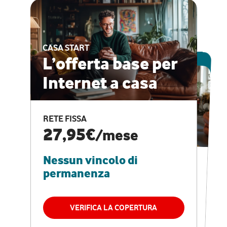
CASA START
ESCLUSIVA ONLINE
L’offerta base per
Internet a casa
CASA PRO
Internet veloce e
RETE FISSA
vantaggi speciali
27,95€
/mese
Nessun vincolo di
RETE FISSA + VODAFONE CLUB
29,95€
/mese
permanenza
Nessun vincolo di
permanenza
VERIFICA LA COPERTURA