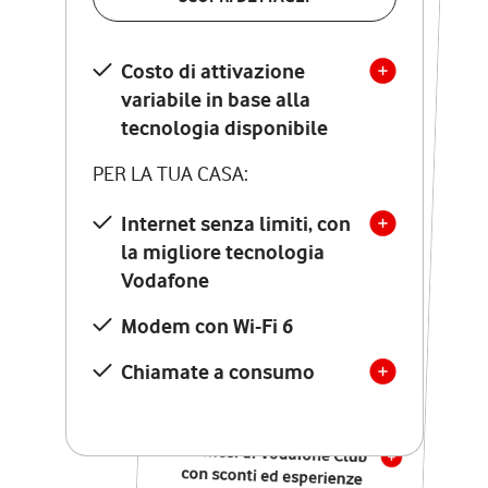
SCOPRI DETTAGLI
Costo di attivazione
Costo di attivazione
variabile in base alla
variabile in base alla
tecnologia disponibile
tecnologia disponibile
PER LA TUA CASA:
PER LA TUA CASA:
Internet senza limiti, con
la migliore tecnologia
Internet senza limiti, con
la migliore tecnologia
Vodafone
Vodafone
Modem Seven con Wi-Fi 7
Modem con Wi-Fi 6
Chiamate illimitate verso
numeri fissi e mobili
Chiamate a consumo
nazionali
SOLO SE ATTIVI ONLINE:
12 mesi di Vodafone Club
con sconti ed esperienze
esclusive, poi si disattiva