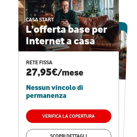
CASA START
ESCLUSIVA ONLINE
L’offerta base per
Internet a casa
CASA PRO
Internet veloce e
RETE FISSA
vantaggi speciali
27,95€
/mese
Nessun vincolo di
RETE FISSA + VODAFONE CLUB
29,95€
/mese
permanenza
Nessun vincolo di
permanenza
VERIFICA LA COPERTURA
VERIFICA LA COPERTURA
SCOPRI DETTAGLI