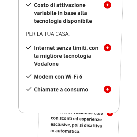
Costo di attivazione
Costo di attivazione
variabile in base alla
variabile in base alla
tecnologia disponibile
tecnologia disponibile
PER LA TUA CASA:
PER LA TUA CASA:
Internet senza limiti, con
la migliore tecnologia
Internet senza limiti, con
la migliore tecnologia
Vodafone
Vodafone
Modem Seven con Wi-Fi 7
Modem con Wi-Fi 6
Chiamate illimitate verso
numeri fissi e mobili
Chiamate a consumo
nazionali
SOLO SE ATTIVI ONLINE:
12 mesi di Vodafone Club
con sconti ed esperienze
esclusive, poi si disattiva
in automatico.