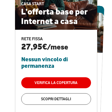
CASA START
ESCLUSIVA ONLINE
L’offerta base per
Internet a casa
CASA PRO
Internet veloce e
RETE FISSA
vantaggi speciali
27,95€
/mese
Nessun vincolo di
RETE FISSA + VODAFONE CLUB
29,95€
/mese
permanenza
Nessun vincolo di
permanenza
VERIFICA LA COPERTURA
VERIFICA LA COPERTURA
SCOPRI DETTAGLI
SCOPRI DETTAGLI