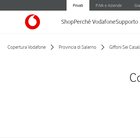
Privati
P.IVA e Aziende
Gra
Shop
Perché Vodafone
Supporto
Copertura Vodafone
Provincia di Salerno
Giffoni Sei Casal
Co