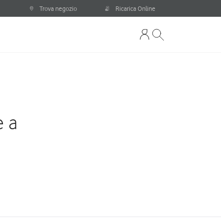
Trova negozio
Ricarica Online
e a