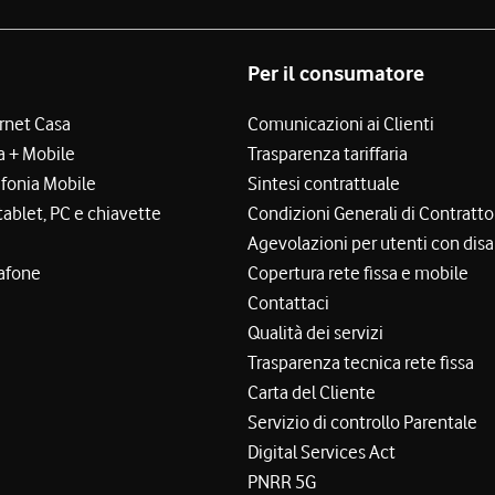
Per il consumatore
ernet Casa
Comunicazioni ai Clienti
a + Mobile
Trasparenza tariffaria
efonia Mobile
Sintesi contrattuale
tablet, PC e chiavette
Condizioni Generali di Contratto
Agevolazioni per utenti con disa
afone
Copertura rete fissa e mobile
Contattaci
Qualità dei servizi
Trasparenza tecnica rete fissa
Carta del Cliente
Servizio di controllo Parentale
Digital Services Act
PNRR 5G