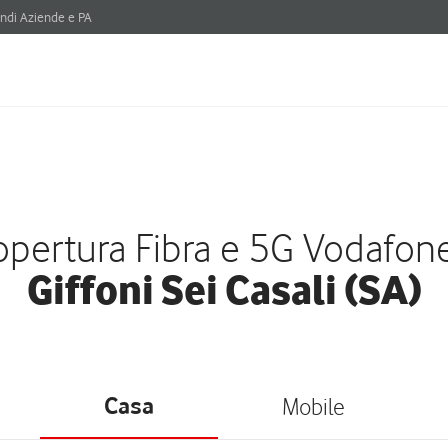
ndi Aziende e PA
i
pertura Fibra e 5G Vodafon
Giffoni Sei Casali (SA)
Casa
Mobile