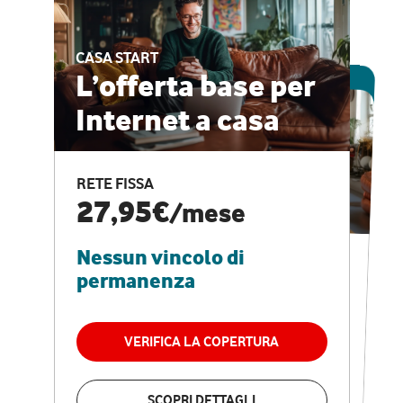
CASA START
ESCLUSIVA ONLINE
L’offerta base per
Internet a casa
CASA PRO
Internet veloce e
RETE FISSA
vantaggi speciali
27,95€
/mese
Nessun vincolo di
RETE FISSA + VODAFONE CLUB
29,95€
/mese
permanenza
Nessun vincolo di
permanenza
VERIFICA LA COPERTURA
VERIFICA LA COPERTURA
SCOPRI DETTAGLI