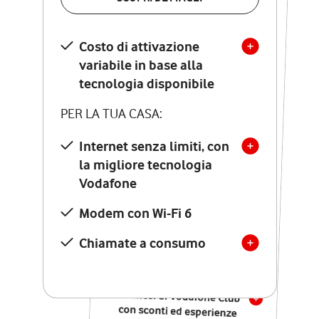
SCOPRI DETTAGLI
Costo di attivazione
Costo di attivazione
variabile in base alla
variabile in base alla
tecnologia disponibile
tecnologia disponibile
PER LA TUA CASA:
PER LA TUA CASA:
Internet senza limiti, con
la migliore tecnologia
Internet senza limiti, con
la migliore tecnologia
Vodafone
Vodafone
Modem Seven con Wi-Fi 7
Modem con Wi-Fi 6
Chiamate illimitate verso
numeri fissi e mobili
Chiamate a consumo
nazionali
SOLO SE ATTIVI ONLINE:
12 mesi di Vodafone Club
con sconti ed esperienze
esclusive, poi si disattiva