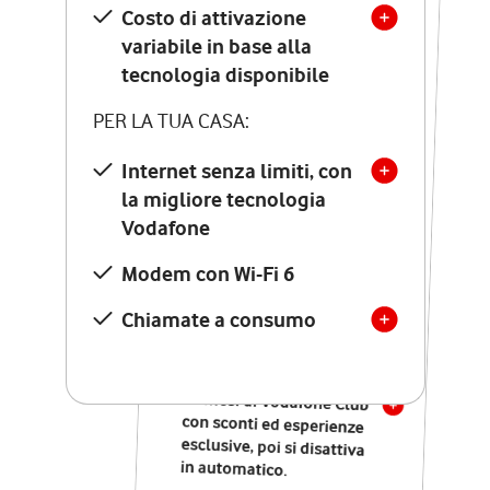
Costo di attivazione
Costo di attivazione
variabile in base alla
variabile in base alla
tecnologia disponibile
tecnologia disponibile
PER LA TUA CASA:
PER LA TUA CASA:
Internet senza limiti, con
la migliore tecnologia
Internet senza limiti, con
la migliore tecnologia
Vodafone
Vodafone
Modem Seven con Wi-Fi 7
Modem con Wi-Fi 6
Chiamate illimitate verso
numeri fissi e mobili
Chiamate a consumo
nazionali
SOLO SE ATTIVI ONLINE:
12 mesi di Vodafone Club
con sconti ed esperienze
esclusive, poi si disattiva
in automatico.