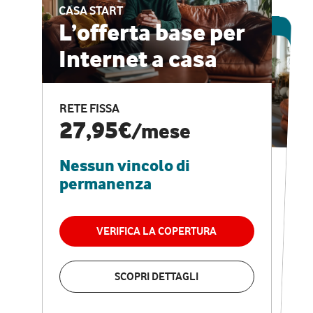
CASA START
ESCLUSIVA ONLINE
L’offerta base per
Internet a casa
CASA PRO
Internet veloce e
RETE FISSA
vantaggi speciali
27,95€
/mese
Nessun vincolo di
RETE FISSA + VODAFONE CLUB
29,95€
/mese
permanenza
Nessun vincolo di
permanenza
VERIFICA LA COPERTURA
VERIFICA LA COPERTURA
SCOPRI DETTAGLI
SCOPRI DETTAGLI