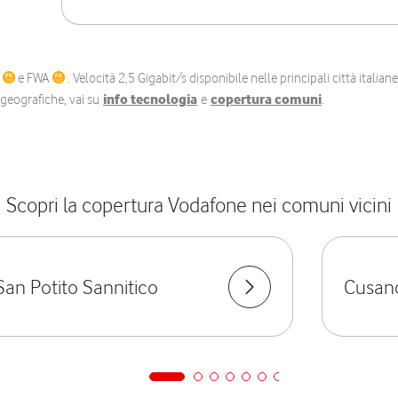
C
e FWA
. Velocità 2,5 Gigabit/s disponibile nelle principali città itali
e geografiche, vai su
info tecnologia
e
copertura comuni
.
Scopri la copertura Vodafone nei comuni vicini
San Potito Sannitico
Cusano