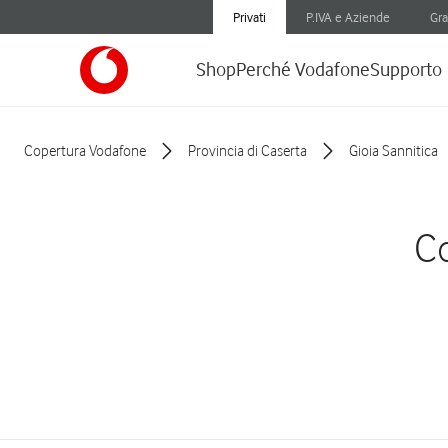
Privati
P.IVA e Aziende
Gra
Shop
Perché Vodafone
Supporto
Copertura Vodafone
Provincia di Caserta
Gioia Sannitica
Co