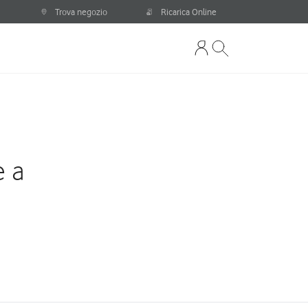
Trova negozio
Ricarica Online
e a