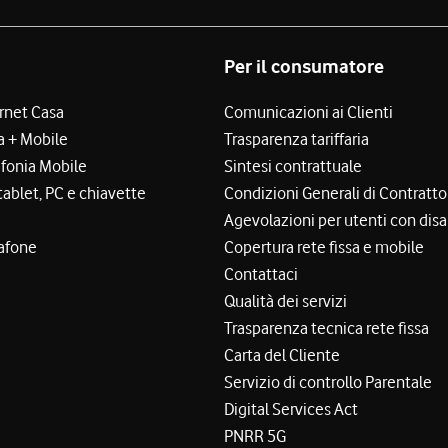
Per il consumatore
ernet Casa
Comunicazioni ai Clienti
a + Mobile
Trasparenza tariffaria
efonia Mobile
Sintesi contrattuale
tablet, PC e chiavette
Condizioni Generali di Contratto
Agevolazioni per utenti con disa
afone
Copertura rete fissa e mobile
Contattaci
Qualità dei servizi
Trasparenza tecnica rete fissa
Carta del Cliente
Servizio di controllo Parentale
Digital Services Act
PNRR 5G