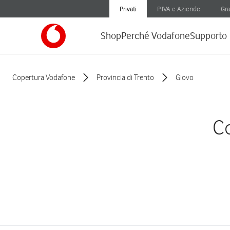
Privati
P.IVA e Aziende
Gra
Shop
Perché Vodafone
Supporto
Copertura Vodafone
Provincia di Trento
Giovo
Co