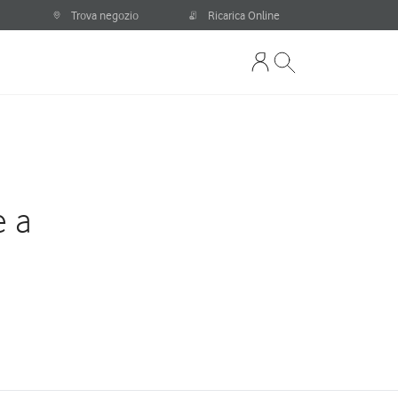
Trova negozio
Ricarica Online
e a