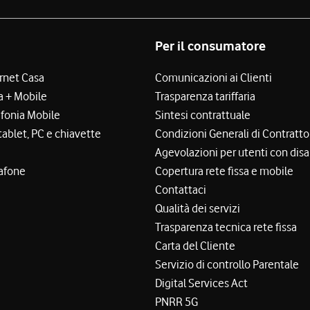
Per il consumatore
ernet Casa
Comunicazioni ai Clienti
a + Mobile
Trasparenza tariffaria
efonia Mobile
Sintesi contrattuale
tablet, PC e chiavette
Condizioni Generali di Contratto
Agevolazioni per utenti con disa
afone
Copertura rete fissa e mobile
Contattaci
Qualità dei servizi
Trasparenza tecnica rete fissa
Carta del Cliente
Servizio di controllo Parentale
Digital Services Act
PNRR 5G