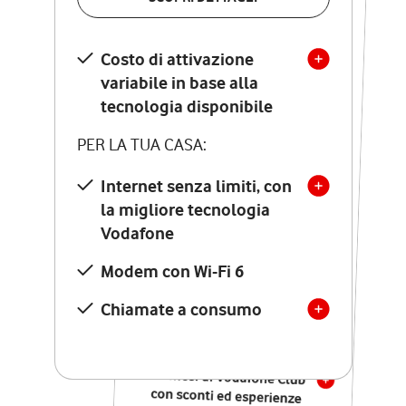
SCOPRI DETTAGLI
Costo di attivazione
Costo di attivazione
variabile in base alla
variabile in base alla
tecnologia disponibile
tecnologia disponibile
PER LA TUA CASA:
PER LA TUA CASA:
Internet senza limiti, con
la migliore tecnologia
Internet senza limiti, con
la migliore tecnologia
Vodafone
Vodafone
Modem Seven con Wi-Fi 7
Modem con Wi-Fi 6
Chiamate illimitate verso
numeri fissi e mobili
Chiamate a consumo
nazionali
SOLO SE ATTIVI ONLINE:
12 mesi di Vodafone Club
con sconti ed esperienze
esclusive, poi si disattiva