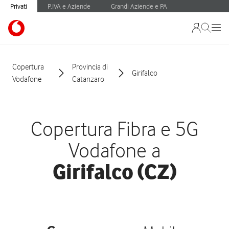
Privati
P.IVA e Aziende
Grandi Aziende e PA
Copertura
Provincia di
Girifalco
Vodafone
Catanzaro
Copertura Fibra e 5G
Vodafone a
Girifalco (CZ)