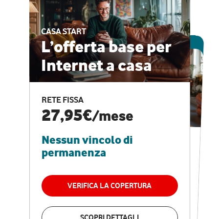
CASA START
ESCLUSIVA ONLINE
L’offerta base per
Internet a casa
CASA PRO
Internet veloce e
RETE FISSA
vantaggi speciali
27,95€
/mese
Nessun vincolo di
RETE FISSA + VODAFONE CLUB
29,95€
/mese
permanenza
Nessun vincolo di
permanenza
VERIFICA LA COPERTURA
VERIFICA LA COPERTURA
SCOPRI DETTAGLI