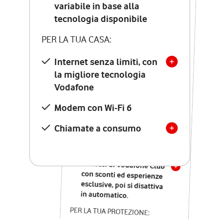
Costo di attivazione
variabile in base alla
variabile in base alla
tecnologia disponibile
tecnologia disponibile
PER LA TUA CASA:
PER LA TUA CASA:
Internet senza limiti, con
la migliore tecnologia
Internet senza limiti, con
la migliore tecnologia
Vodafone
Vodafone
Modem Seven con Wi-Fi 7
Modem con Wi-Fi 6
Chiamate illimitate verso
numeri fissi e mobili
Chiamate a consumo
nazionali
SOLO SE ATTIVI ONLINE:
12 mesi di Vodafone Club
con sconti ed esperienze
esclusive, poi si disattiva
in automatico.
PER LA TUA PROTEZIONE: