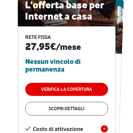
ESCLUSIVA ONLINE
L’offerta base per
Internet a casa
CASA PRO
Internet veloce e
RETE FISSA
vantaggi speciali
27,95€
/mese
Nessun vincolo di
RETE FISSA + VODAFONE CLUB
29,95€
/mese
permanenza
Nessun vincolo di
permanenza
VERIFICA LA COPERTURA
VERIFICA LA COPERTURA
SCOPRI DETTAGLI
SCOPRI DETTAGLI
Costo di attivazione