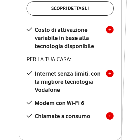
VERIFICA LA COPERTURA
SCOPRI DETTAGLI
SCOPRI DETTAGLI
Costo di attivazione
Costo di attivazione
variabile in base alla
variabile in base alla
tecnologia disponibile
tecnologia disponibile
PER LA TUA CASA:
PER LA TUA CASA:
Internet senza limiti, con
la migliore tecnologia
Internet senza limiti, con
la migliore tecnologia
Vodafone
Vodafone
Modem Seven con Wi-Fi 7
Modem con Wi-Fi 6
Chiamate illimitate verso
numeri fissi e mobili
Chiamate a consumo
nazionali
SOLO SE ATTIVI ONLINE:
12 mesi di Vodafone Club
con sconti ed esperienze
esclusive, poi si disattiva