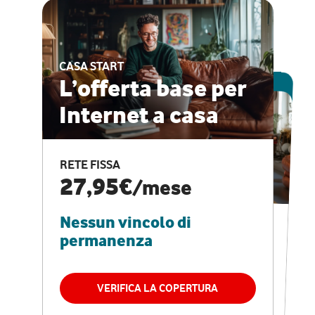
CASA START
ESCLUSIVA ONLINE
L’offerta base per
Internet a casa
CASA PRO
Internet veloce e
RETE FISSA
vantaggi speciali
27,95€
/mese
Nessun vincolo di
RETE FISSA + VODAFONE CLUB
29,95€
/mese
permanenza
Nessun vincolo di
permanenza
VERIFICA LA COPERTURA