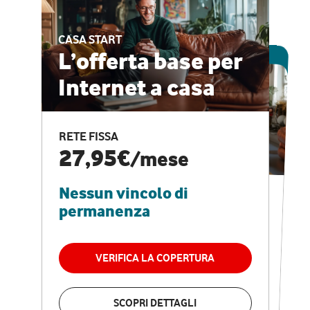
CASA START
ESCLUSIVA ONLINE
L’offerta base per
Internet a casa
CASA PRO
Internet veloce e
RETE FISSA
vantaggi speciali
27,95€
/mese
Nessun vincolo di
RETE FISSA + VODAFONE CLUB
29,95€
/mese
permanenza
Nessun vincolo di
permanenza
VERIFICA LA COPERTURA
VERIFICA LA COPERTURA
SCOPRI DETTAGLI