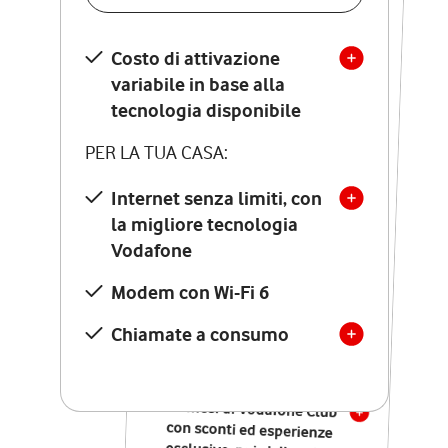
SCOPRI DETTAGLI
Costo di attivazione
Costo di attivazione
variabile in base alla
variabile in base alla
tecnologia disponibile
tecnologia disponibile
PER LA TUA CASA:
PER LA TUA CASA:
Internet senza limiti, con
la migliore tecnologia
Internet senza limiti, con
la migliore tecnologia
Vodafone
Vodafone
Modem Seven con Wi-Fi 7
Modem con Wi-Fi 6
Chiamate illimitate verso
numeri fissi e mobili
Chiamate a consumo
nazionali
SOLO SE ATTIVI ONLINE:
12 mesi di Vodafone Club
con sconti ed esperienze
esclusive, poi si disattiva