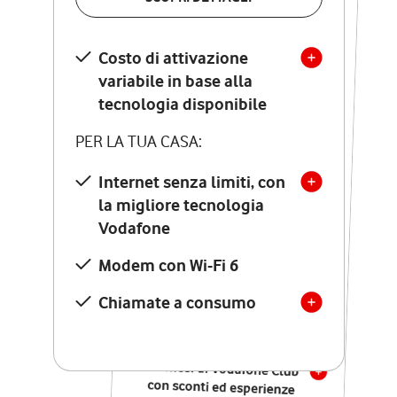
SCOPRI DETTAGLI
Costo di attivazione
Costo di attivazione
variabile in base alla
variabile in base alla
tecnologia disponibile
tecnologia disponibile
PER LA TUA CASA:
PER LA TUA CASA:
Internet senza limiti, con
la migliore tecnologia
Internet senza limiti, con
la migliore tecnologia
Vodafone
Vodafone
Modem Seven con Wi-Fi 7
Modem con Wi-Fi 6
Chiamate illimitate verso
numeri fissi e mobili
Chiamate a consumo
nazionali
SOLO SE ATTIVI ONLINE:
12 mesi di Vodafone Club
con sconti ed esperienze
esclusive, poi si disattiva