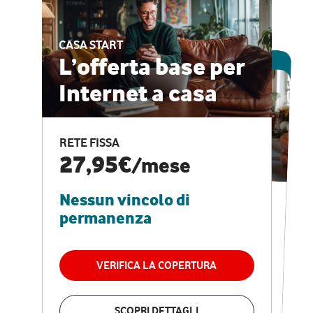
CASA START
ESCLUSIVA ONLINE
L’offerta base per
Internet a casa
CASA PRO
Internet veloce e
RETE FISSA
vantaggi speciali
27,95€
/mese
Nessun vincolo di
RETE FISSA + VODAFONE CLUB
29,95€
/mese
permanenza
Nessun vincolo di
permanenza
VERIFICA LA COPERTURA
VERIFICA LA COPERTURA
SCOPRI DETTAGLI