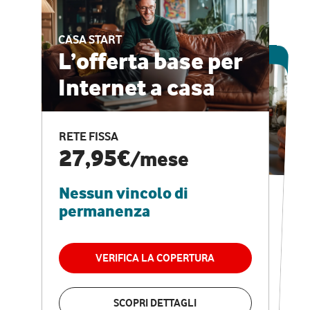
CASA START
ESCLUSIVA ONLINE
L’offerta base per
Internet a casa
CASA PRO
Internet veloce e
RETE FISSA
vantaggi speciali
27,95€
/mese
Nessun vincolo di
RETE FISSA + VODAFONE CLUB
29,95€
/mese
permanenza
Nessun vincolo di
permanenza
VERIFICA LA COPERTURA
VERIFICA LA COPERTURA
SCOPRI DETTAGLI