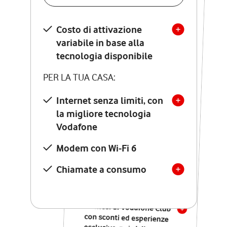
SCOPRI DETTAGLI
Costo di attivazione
Costo di attivazione
variabile in base alla
variabile in base alla
tecnologia disponibile
tecnologia disponibile
PER LA TUA CASA:
PER LA TUA CASA:
Internet senza limiti, con
la migliore tecnologia
Internet senza limiti, con
la migliore tecnologia
Vodafone
Vodafone
Modem Seven con Wi-Fi 7
Modem con Wi-Fi 6
Chiamate illimitate verso
numeri fissi e mobili
Chiamate a consumo
nazionali
SOLO SE ATTIVI ONLINE:
12 mesi di Vodafone Club
con sconti ed esperienze
esclusive, poi si disattiva