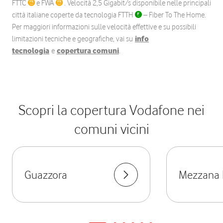
FTTC
e FWA
. Velocità 2,5 Gigabit/s disponibile nelle principali
città italiane coperte da tecnologia FTTH
– Fiber To The Home.
Per maggiori informazioni sulle velocità effettive e su possibili
limitazioni tecniche e geografiche, vai su
info
tecnologia
e
copertura comuni
.
Scopri la copertura Vodafone nei
comuni vicini
Guazzora
Mezzana B