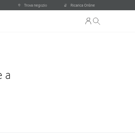
Trova negozio
Ricarica Online
e a