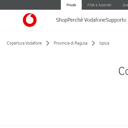
Privati
P.IVA e Aziende
Gra
Shop
Perché Vodafone
Supporto
Copertura Vodafone
Provincia di Ragusa
Ispica
Co