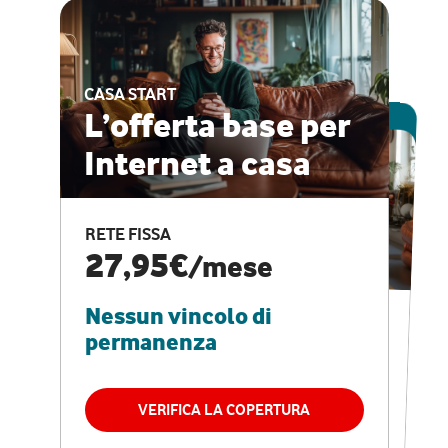
CASA START
ESCLUSIVA ONLINE
L’offerta base per
Internet a casa
CASA PRO
Internet veloce e
RETE FISSA
vantaggi speciali
27,95€
/mese
Nessun vincolo di
RETE FISSA + VODAFONE CLUB
29,95€
/mese
permanenza
Nessun vincolo di
permanenza
VERIFICA LA COPERTURA