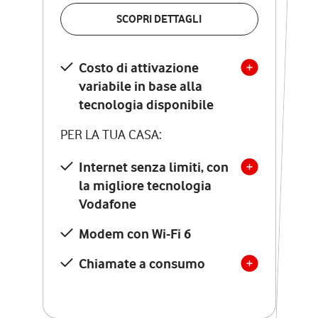
VERIFICA LA COPERTURA
SCOPRI DETTAGLI
SCOPRI DETTAGLI
Costo di attivazione
Costo di attivazione
variabile in base alla
variabile in base alla
tecnologia disponibile
tecnologia disponibile
PER LA TUA CASA:
PER LA TUA CASA:
Internet senza limiti, con
la migliore tecnologia
Internet senza limiti, con
la migliore tecnologia
Vodafone
Vodafone
Modem Seven con Wi-Fi 7
Modem con Wi-Fi 6
Chiamate illimitate verso
numeri fissi e mobili
Chiamate a consumo
nazionali
SOLO SE ATTIVI ONLINE:
12 mesi di Vodafone Club
con sconti ed esperienze
esclusive, poi si disattiva