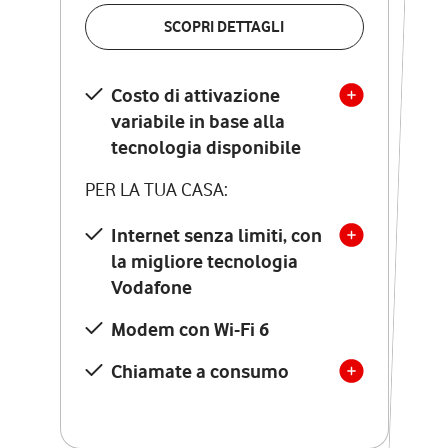
VERIFICA LA COPERTURA
SCOPRI DETTAGLI
SCOPRI DETTAGLI
Costo di attivazione
Costo di attivazione
variabile in base alla
variabile in base alla
tecnologia disponibile
tecnologia disponibile
PER LA TUA CASA:
PER LA TUA CASA:
Internet senza limiti, con
la migliore tecnologia
Internet senza limiti, con
la migliore tecnologia
Vodafone
Vodafone
Modem Seven con Wi-Fi 7
Modem con Wi-Fi 6
Chiamate illimitate verso
numeri fissi e mobili
Chiamate a consumo
nazionali
SOLO SE ATTIVI ONLINE:
12 mesi di Vodafone Club
con sconti ed esperienze
esclusive, poi si disattiva