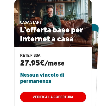
CASA START
ESCLUSIVA ONLINE
L’offerta base per
Internet a casa
CASA PRO
Internet veloce e
RETE FISSA
vantaggi speciali
27,95€
/mese
Nessun vincolo di
RETE FISSA + VODAFONE CLUB
29,95€
/mese
permanenza
Nessun vincolo di
permanenza
VERIFICA LA COPERTURA