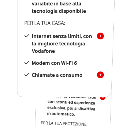
Costo di attivazione
variabile in base alla
variabile in base alla
tecnologia disponibile
tecnologia disponibile
PER LA TUA CASA:
PER LA TUA CASA:
Internet senza limiti, con
la migliore tecnologia
Internet senza limiti, con
la migliore tecnologia
Vodafone
Vodafone
Modem Seven con Wi-Fi 7
Modem con Wi-Fi 6
Chiamate illimitate verso
numeri fissi e mobili
Chiamate a consumo
nazionali
SOLO SE ATTIVI ONLINE:
12 mesi di Vodafone Club
con sconti ed esperienze
esclusive, poi si disattiva
in automatico.
PER LA TUA PROTEZIONE: