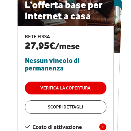
ESCLUSIVA ONLINE
L’offerta base per
Internet a casa
CASA PRO
Internet veloce e
RETE FISSA
vantaggi speciali
27,95€
/mese
Nessun vincolo di
RETE FISSA + VODAFONE CLUB
29,95€
/mese
permanenza
Nessun vincolo di
permanenza
VERIFICA LA COPERTURA
VERIFICA LA COPERTURA
SCOPRI DETTAGLI
SCOPRI DETTAGLI
Costo di attivazione