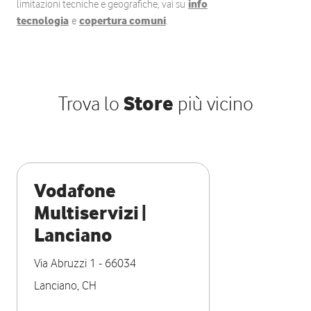
limitazioni tecniche e geografiche, vai su
info
tecnologia
e
copertura comuni
.
Trova lo
Store
più vicino
Vodafone
Multiservizi |
Lanciano
Via Abruzzi 1
-
66034
Lanciano
,
CH