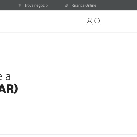
Trova negozio
Ricarica Online
e a
(AR)