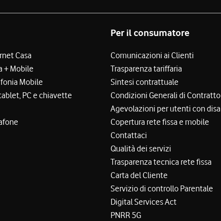
Per il consumatore
ernet Casa
Comunicazioni ai Clienti
a + Mobile
Trasparenza tariffaria
efonia Mobile
Sintesi contrattuale
tablet, PC e chiavette
Condizioni Generali di Contratto
Agevolazioni per utenti con disa
afone
Copertura rete fissa e mobile
Contattaci
Qualità dei servizi
Trasparenza tecnica rete fissa
Carta del Cliente
Servizio di controllo Parentale
Digital Services Act
PNRR 5G