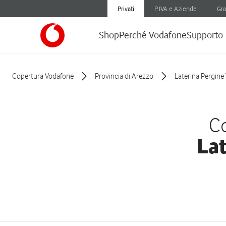
Privati
P.IVA e Aziende
Gra
Shop
Perché Vodafone
Supporto
Copertura Vodafone
Provincia di Arezzo
Laterina Pergine
Co
Lat