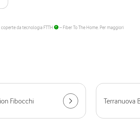
ane coperte da tecnologia FTTH
– Fiber To The Home. Per maggiori
lion Fibocchi
Terranuova B