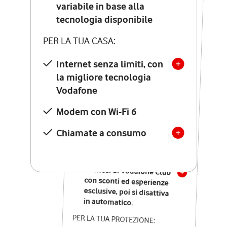
Costo di attivazione
variabile in base alla
variabile in base alla
tecnologia disponibile
tecnologia disponibile
PER LA TUA CASA:
PER LA TUA CASA:
Internet senza limiti, con
la migliore tecnologia
Internet senza limiti, con
la migliore tecnologia
Vodafone
Vodafone
Modem Seven con Wi-Fi 7
Modem con Wi-Fi 6
Chiamate illimitate verso
numeri fissi e mobili
Chiamate a consumo
nazionali
SOLO SE ATTIVI ONLINE:
12 mesi di Vodafone Club
con sconti ed esperienze
esclusive, poi si disattiva
in automatico.
PER LA TUA PROTEZIONE: