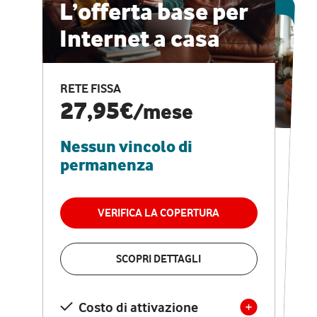
ESCLUSIVA ONLINE
L’offerta base per
Internet a casa
CASA PRO
Internet veloce e
RETE FISSA
vantaggi speciali
27,95€
/mese
Nessun vincolo di
RETE FISSA + VODAFONE CLUB
29,95€
/mese
permanenza
Nessun vincolo di
permanenza
VERIFICA LA COPERTURA
VERIFICA LA COPERTURA
SCOPRI DETTAGLI
SCOPRI DETTAGLI
Costo di attivazione