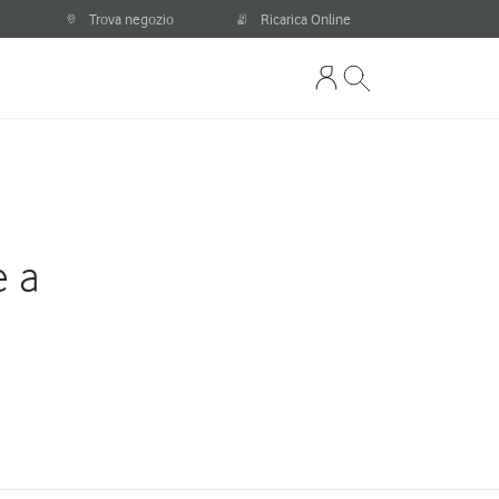
Trova negozio
Ricarica Online
e a