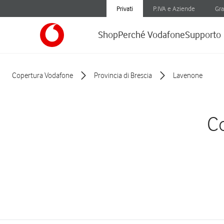
Privati
P.IVA e Aziende
Gra
Shop
Perché Vodafone
Supporto
Copertura Vodafone
Provincia di Brescia
Lavenone
Co