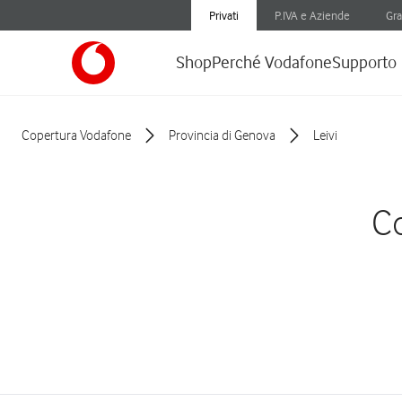
Privati
P.IVA e Aziende
Gra
Shop
Perché Vodafone
Supporto
Copertura Vodafone
Provincia di Genova
Leivi
Co