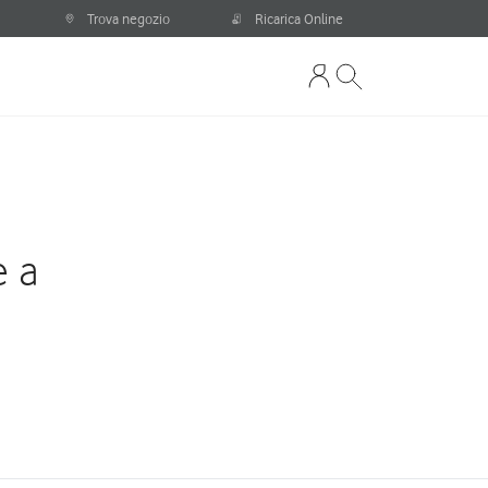
Trova negozio
Ricarica Online
e a